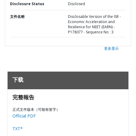
Disclosure Status
Disclosed
文件名称
Disclosable Version of the ISR -
Economic Acceleration and
Resilience for NEET (EARN) -
P178077 - Sequence No : 3
更多显示
下载
完整報告
正式文件版本（可能有签字）
Official PDF
TXT*