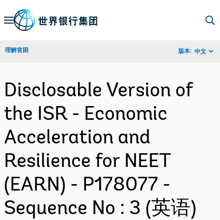
Skip
to
Main
理解贫困
版本:
中文
Navigation
Disclosable Version of
the ISR - Economic
Acceleration and
Resilience for NEET
(EARN) - P178077 -
Sequence No : 3 (英语)