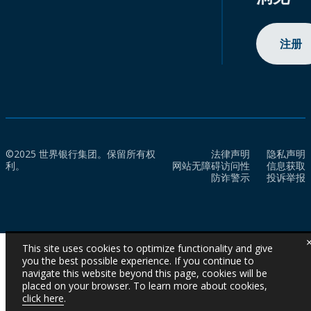
注册
©2025 世界银行集团。保留所有权
法律声明
隐私声明
利。
网站无障碍访问性
信息获取
防诈警示
投诉举报
This site uses cookies to optimize functionality and give
you the best possible experience. If you continue to
navigate this website beyond this page, cookies will be
placed on your browser. To learn more about cookies,
click here
.