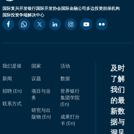
国际复兴开发银行
国际开发协会
国际金融公司
多边投资担保机构
国际投资争端解决中心
我们是谁
国家
活动
及时
了解
新闻
议题
数据
我们
招聘 (En)
项目与业
世界银行
务
集团学院
的最
联系方式
(En)
新数
研究与出
版物 (En)
成果打分
据与
卡 (En)
洞见