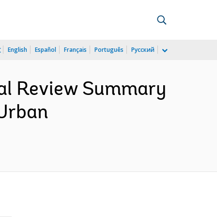
文
English
Español
Français
Português
Русский
cial Review Summary
 Urban