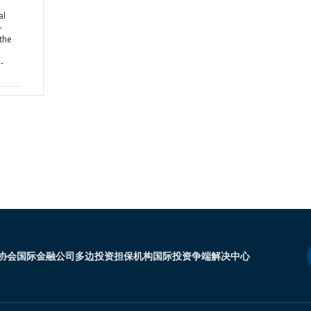
al
-
 the
-
协会
国际金融公司
多边投资担保机构
国际投资争端解决中心