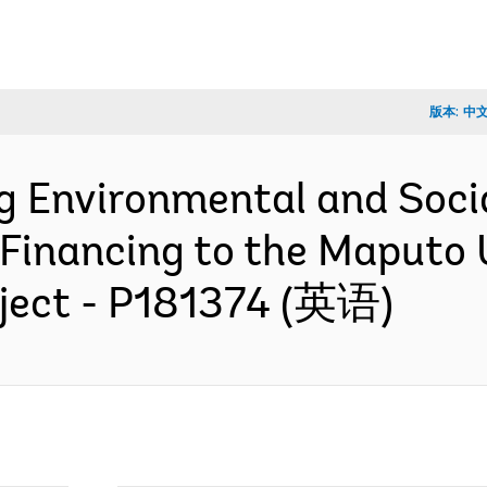
版本:
中
ng Environmental and So
l Financing to the Maputo
ject - P181374 (英语)