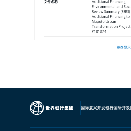
文件名称
Additional Financing
Environmental and Soci
Review Summary (ESRS) 
Additional Financing to
Maputo Urban
Transformation Project 
P181374
更多显示
国际复兴开发银行
国际开发