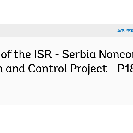
版本:
中
n of the ISR - Serbia Non
n and Control Project - P