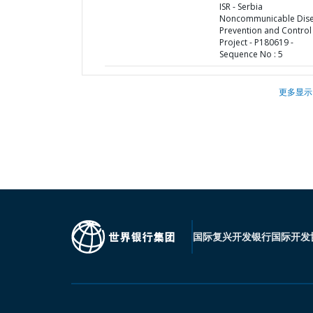
ISR - Serbia
Noncommunicable Dis
Prevention and Control
Project - P180619 -
Sequence No : 5
更多显示
国际复兴开发银行
国际开发