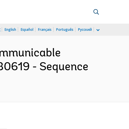
文
English
Español
Français
Português
Русский
communicable
180619 - Sequence