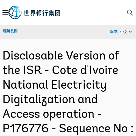
Skip
to
Main
理解贫困
版本:
中文
Navigation
Disclosable Version of
the ISR - Cote d'Ivoire
National Electricity
Digitalization and
Access operation -
P176776 - Sequence No :