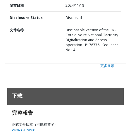
发布日期
2024/11/18
Disclosure Status
Disclosed
文件名称
Disclosable Version of the ISR -
Cote d'Ivoire National Electricity
Digitalization and Access
operation - P176776 - Sequence
No : 4
更多显示
下载
完整報告
正式文件版本（可能有签字）
Official PDF