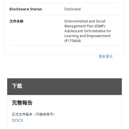
Disclosure Status
Disclosed
文件名称
Environmental and Social
Management Plan (ESMP)
Adolescent Girls Initiative for
Learning and Empowerment
(P170664)
更多显示
下载
完整報告
正式文件版本（可能有签字）
DOCX