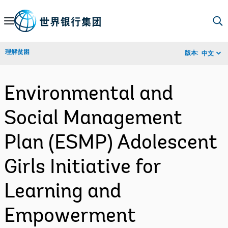
Skip
to
Main
理解贫困
版本:
中文
Navigation
Environmental and
Social Management
Plan (ESMP) Adolescent
Girls Initiative for
Learning and
Empowerment