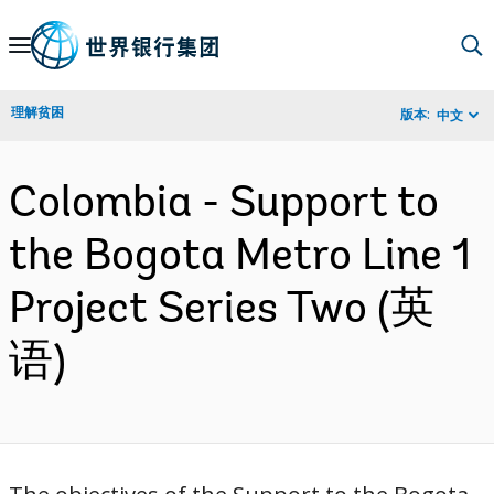
Skip
to
Main
理解贫困
版本:
中文
Navigation
Colombia - Support to
the Bogota Metro Line 1
Project Series Two (英
语)