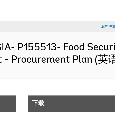
版本:
中
A- P155513- Food Securi
ct - Procurement Plan (英
下载