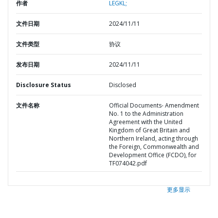
作者
LEGKL;
文件日期
2024/11/11
文件类型
协议
发布日期
2024/11/11
Disclosure Status
Disclosed
文件名称
Official Documents- Amendment
No. 1 to the Administration
Agreement with the United
Kingdom of Great Britain and
Northern Ireland, acting through
the Foreign, Commonwealth and
Development Office (FCDO), for
TF074042.pdf
更多显示