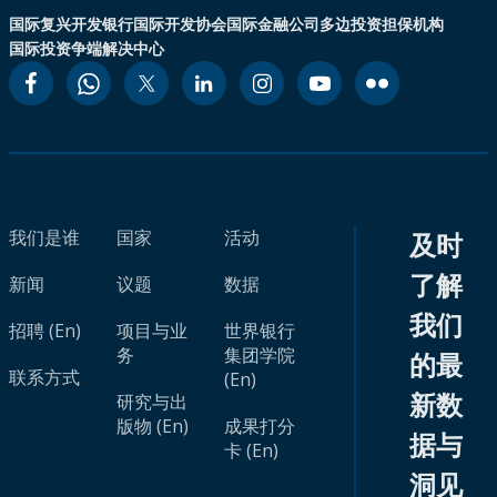
国际复兴开发银行
国际开发协会
国际金融公司
多边投资担保机构
国际投资争端解决中心
我们是谁
国家
活动
及时
了解
新闻
议题
数据
我们
招聘 (En)
项目与业
世界银行
务
集团学院
的最
联系方式
(En)
新数
研究与出
版物 (En)
成果打分
据与
卡 (En)
洞见