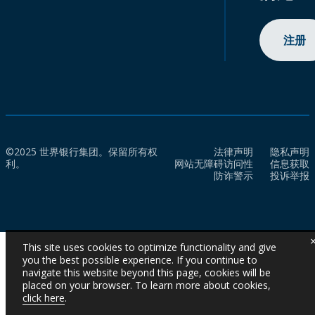
注册
©2025 世界银行集团。保留所有权
法律声明
隐私声明
利。
网站无障碍访问性
信息获取
防诈警示
投诉举报
This site uses cookies to optimize functionality and give
you the best possible experience. If you continue to
navigate this website beyond this page, cookies will be
placed on your browser. To learn more about cookies,
click here
.