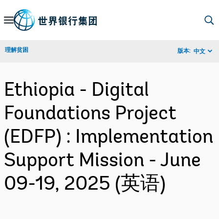
Skip
to
Main
理解贫困
版本:
中文
Navigation
Ethiopia - Digital
Foundations Project
(EDFP) : Implementation
Support Mission - June
09-19, 2025 (英语)