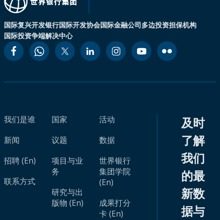
国际复兴开发银行
国际开发协会
国际金融公司
多边投资担保机构
国际投资争端解决中心
我们是谁
国家
活动
及时
了解
新闻
议题
数据
我们
招聘 (En)
项目与业
世界银行
务
集团学院
的最
联系方式
(En)
新数
研究与出
版物 (En)
成果打分
据与
卡 (En)