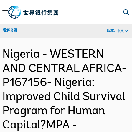
Skip
to
Main
理解贫困
版本:
中文
Navigation
Nigeria - WESTERN
AND CENTRAL AFRICA-
P167156- Nigeria:
Improved Child Survival
Program for Human
Capital?MPA -