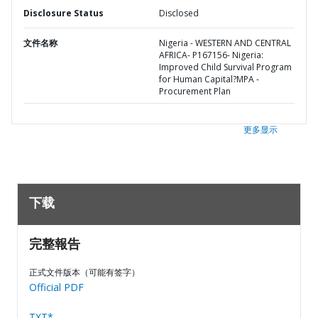
Disclosure Status
Disclosed
文件名称
Nigeria - WESTERN AND CENTRAL
AFRICA- P167156- Nigeria:
Improved Child Survival Program
for Human Capital?MPA -
Procurement Plan
更多显示
下载
完整報告
正式文件版本（可能有签字）
Official PDF
TXT*