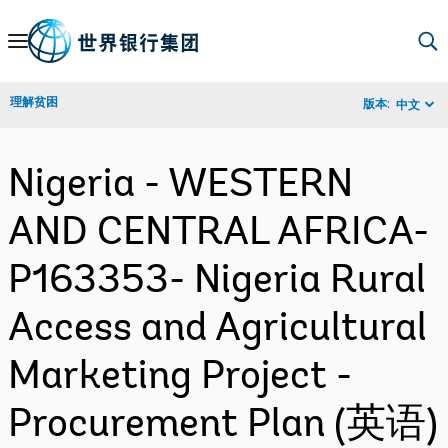
Skip
to
Main
理解贫困
版本:
中文
Navigation
Nigeria - WESTERN
AND CENTRAL AFRICA-
P163353- Nigeria Rural
Access and Agricultural
Marketing Project -
Procurement Plan (英语)