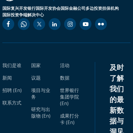
国际复兴开发银行
国际开发协会
国际金融公司
多边投资担保机构
国际投资争端解决中心
我们是谁
国家
活动
及时
了解
新闻
议题
数据
我们
招聘 (En)
项目与业
世界银行
务
集团学院
的最
联系方式
(En)
新数
研究与出
版物 (En)
成果打分
据与
卡 (En)
洞见