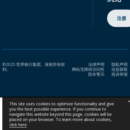
注册
©2025 世界银行集团。保留所有权
法律声明
隐私声明
利。
网站无障碍访问性
信息获取
防诈警示
投诉举报
This site uses cookies to optimize functionality and give
you the best possible experience. If you continue to
navigate this website beyond this page, cookies will be
placed on your browser. To learn more about cookies,
click here
.