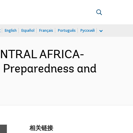
文
English
Español
Français
Português
Русский
CENTRAL AFRICA-
9 Preparedness and
相关链接