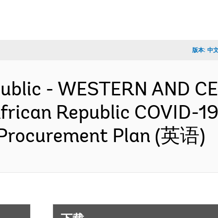
版本:
中
epublic - WESTERN AND 
frican Republic COVID-1
 Procurement Plan (英语)