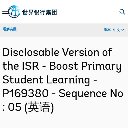
Skip
to
Main
理解贫困
版本:
中文
Navigation
Disclosable Version of
the ISR - Boost Primary
Student Learning -
P169380 - Sequence No
: 05 (英语)