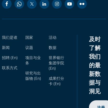
我们是谁
国家
活动
及时
了解
新闻
议题
数据
我们
招聘 (En)
项目与业
世界银行
务
集团学院
的最
联系方式
(En)
新数
研究与出
版物 (En)
成果打分
据与
卡 (En)
洞见
注册