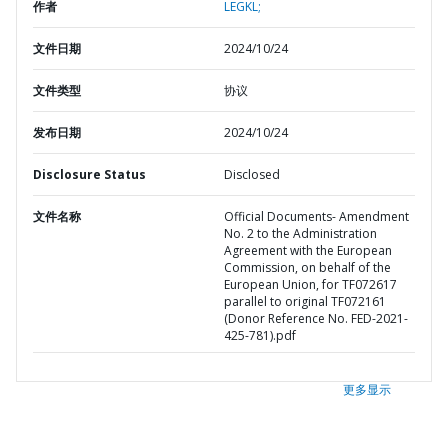
作者
LEGKL;
文件日期
2024/10/24
文件类型
协议
发布日期
2024/10/24
Disclosure Status
Disclosed
文件名称
Official Documents- Amendment
No. 2 to the Administration
Agreement with the European
Commission, on behalf of the
European Union, for TF072617
parallel to original TF072161
(Donor Reference No. FED-2021-
425-781).pdf
更多显示