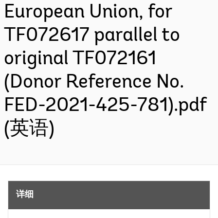
European Union, for
TF072617 parallel to
original TF072161
(Donor Reference No.
FED-2021-425-781).pdf
(英语)
详细