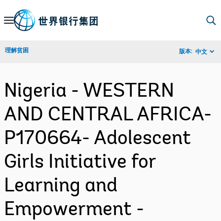
Skip
to
Main
理解贫困
版本:
中文
Navigation
Nigeria - WESTERN
AND CENTRAL AFRICA-
P170664- Adolescent
Girls Initiative for
Learning and
Empowerment -