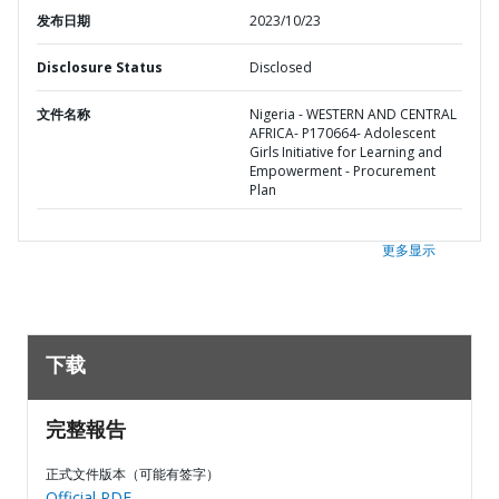
发布日期
2023/10/23
Disclosure Status
Disclosed
文件名称
Nigeria - WESTERN AND CENTRAL
AFRICA- P170664- Adolescent
Girls Initiative for Learning and
Empowerment - Procurement
Plan
更多显示
下载
完整報告
正式文件版本（可能有签字）
Official PDF