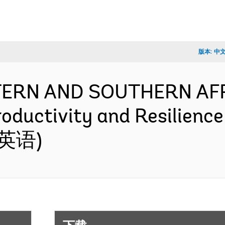
版本:
中
TERN AND SOUTHERN AFR
oductivity and Resilience
 (英语)