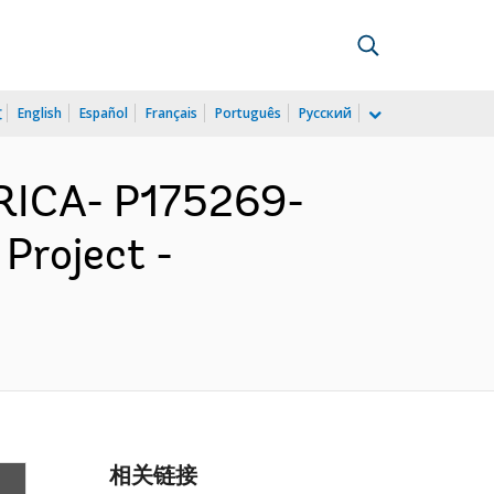
文
English
Español
Français
Português
Русский
ICA- P175269-
 Project -
相关链接