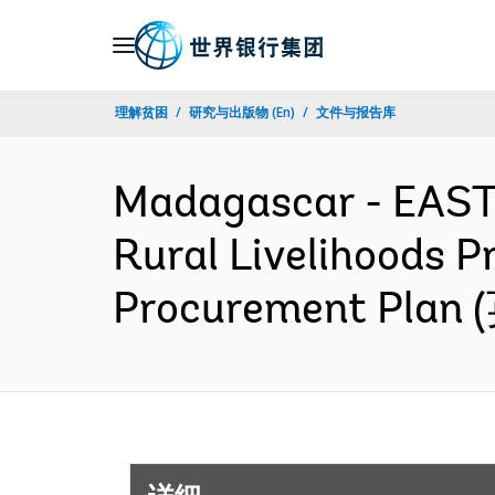
Skip
to
Main
理解贫困
研究与出版物 (En)
文件与报告库
Navigation
Madagascar - EAS
Rural Livelihoods Pr
Procurement Plan