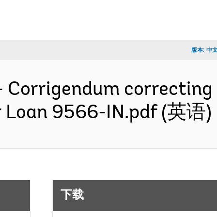
版本:
中
- Corrigendum correcting 
r Loan 9566-IN.pdf (英语)
下载