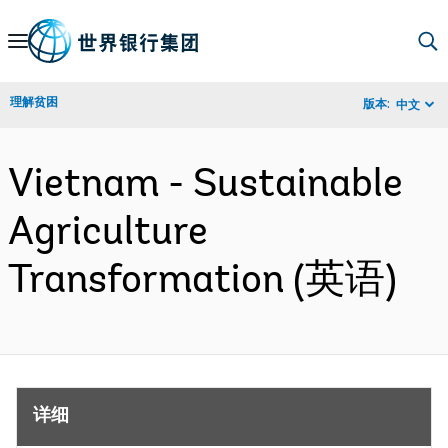
Skip
to
Main
理解贫困
版本:
中文
Navigation
Vietnam - Sustainable
Agriculture
Transformation (英语)
详细