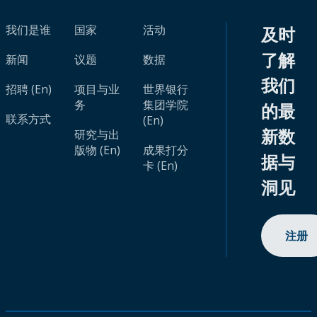
我们是谁
国家
活动
及时
了解
新闻
议题
数据
我们
招聘 (En)
项目与业
世界银行
务
集团学院
的最
联系方式
(En)
新数
研究与出
版物 (En)
成果打分
据与
卡 (En)
洞见
注册