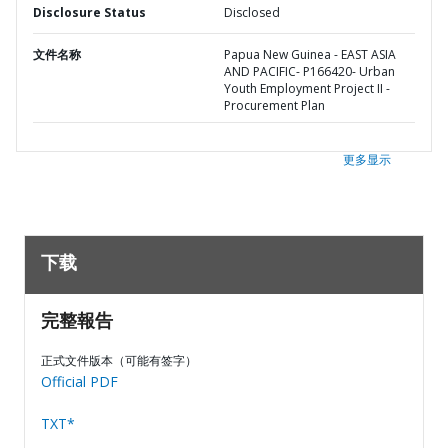
Disclosure Status
Disclosed
文件名称
Papua New Guinea - EAST ASIA
AND PACIFIC- P166420- Urban
Youth Employment Project II -
Procurement Plan
更多显示
下载
完整報告
正式文件版本（可能有签字）
Official PDF
TXT*