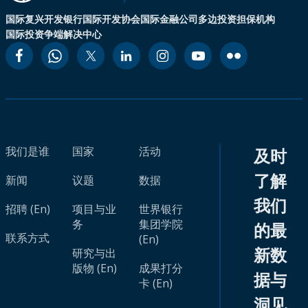
国际复兴开发银行
国际开发协会
国际金融公司
多边投资担保机构
国际投资争端解决中心
我们是谁
国家
活动
及时
了解
新闻
议题
数据
我们
招聘 (En)
项目与业
世界银行
务
集团学院
的最
联系方式
(En)
新数
研究与出
版物 (En)
成果打分
据与
卡 (En)
洞见