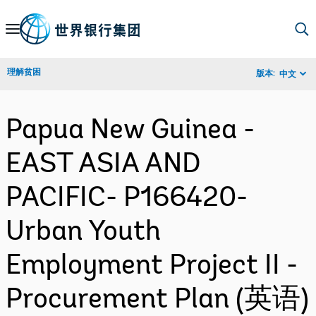
Skip
to
Main
理解贫困
版本:
中文
Navigation
Papua New Guinea -
EAST ASIA AND
PACIFIC- P166420-
Urban Youth
Employment Project II -
Procurement Plan (英语)