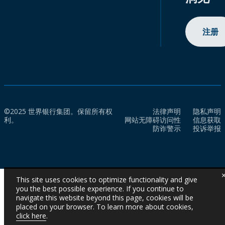
注册
©2025 世界银行集团。保留所有权
法律声明
隐私声明
利。
网站无障碍访问性
信息获取
防诈警示
投诉举报
This site uses cookies to optimize functionality and give
you the best possible experience. If you continue to
navigate this website beyond this page, cookies will be
placed on your browser. To learn more about cookies,
click here
.