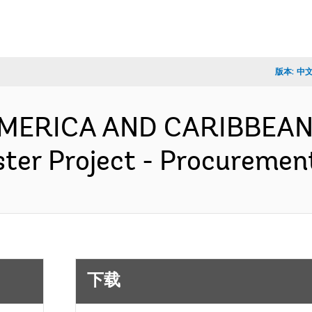
版本:
中
 AMERICA AND CARIBBEAN
ter Project - Procureme
下载