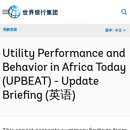
Skip
to
Main
理解贫困
版本:
中文
Navigation
Utility Performance and
Behavior in Africa Today
(UPBEAT) - Update
Briefing (英语)