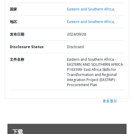
国家
Eastern and Southern Africa,
地区
Eastern and Southern Africa,
发布日期
2024/09/28
Disclosure Status
Disclosed
文件名称
Eastern and Southern Africa -
EASTERN AND SOUTHERN AFRICA-
P163399- East Africa Skills for
Transformation and Regional
Integration Project (EASTRIP) -
Procurement Plan
更多显示
下载