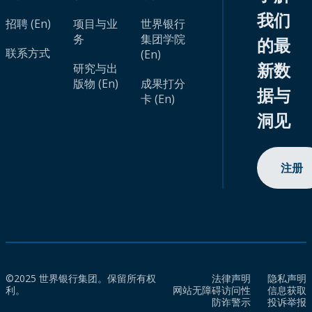
我们
招聘 (En)
项目与业
世界银行
务
集团学院
的最
联系方式
(En)
新数
研究与出
版物 (En)
成果打分
据与
卡 (En)
洞见
注册
©2025 世界银行集团。保留所有权
法律声明
隐私声明
利。
网站无障碍访问性
信息获取
防诈警示
投诉举报