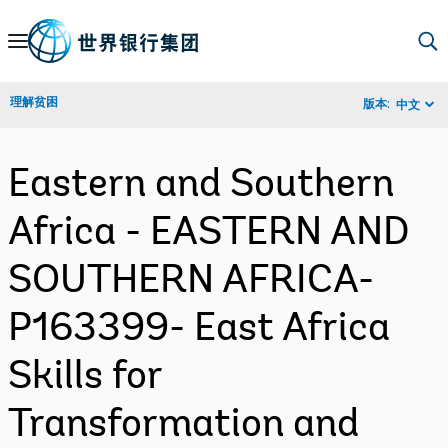
Skip
to
Main
理解贫困
版本:
中文
Navigation
Eastern and Southern
Africa - EASTERN AND
SOUTHERN AFRICA-
P163399- East Africa
Skills for
Transformation and