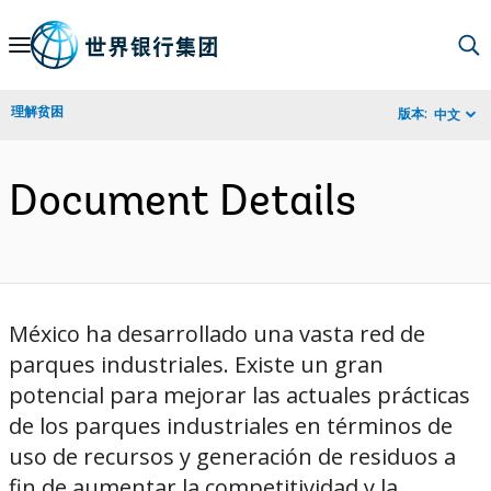
Skip
to
Main
理解贫困
版本:
中文
Navigation
Document Details
México ha desarrollado una vasta red de
parques industriales. Existe un gran
potencial para mejorar las actuales prácticas
de los parques industriales en términos de
uso de recursos y generación de residuos a
fin de aumentar la competitividad y la