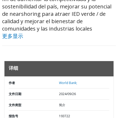
sostenibilidad del país, mejorar su potencial
de nearshoring para atraer IED verde / de
calidad y mejorar el bienestar de
comunidades y las industrias locales
更多显示
详细
作者
World Bank;
文件日期
2024/09/26
文件类型
简介
报告号
193722