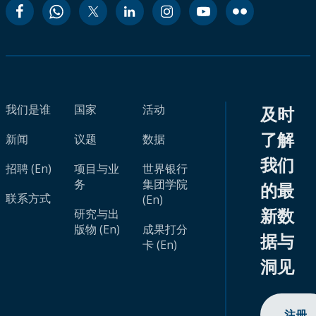
我们是谁
国家
活动
及时
了解
新闻
议题
数据
我们
招聘 (En)
项目与业
世界银行
务
集团学院
的最
联系方式
(En)
新数
研究与出
版物 (En)
成果打分
据与
卡 (En)
洞见
注册