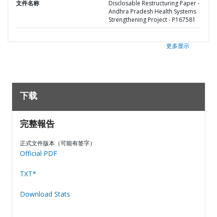
文件名称
Disclosable Restructuring Paper -
Andhra Pradesh Health Systems
Strengthening Project - P167581
更多显示
下载
完整報告
正式文件版本（可能有签字）
Official PDF
TXT*
Download Stats