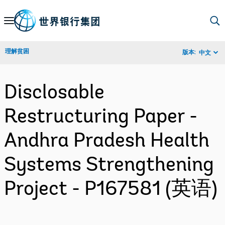
Skip
to
Main
理解贫困
版本:
中文
Navigation
Disclosable
Restructuring Paper -
Andhra Pradesh Health
Systems Strengthening
Project - P167581 (英语)