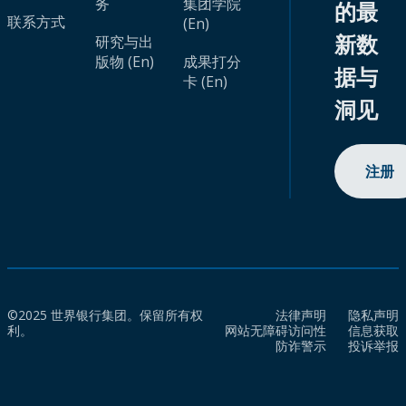
务
集团学院
的最
联系方式
(En)
新数
研究与出
版物 (En)
成果打分
据与
卡 (En)
洞见
注册
©2025 世界银行集团。保留所有权
法律声明
隐私声明
利。
网站无障碍访问性
信息获取
防诈警示
投诉举报