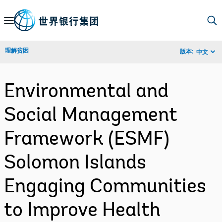
Skip
to
Main
理解贫困
版本:
中文
Navigation
Environmental and
Social Management
Framework (ESMF)
Solomon Islands
Engaging Communities
to Improve Health