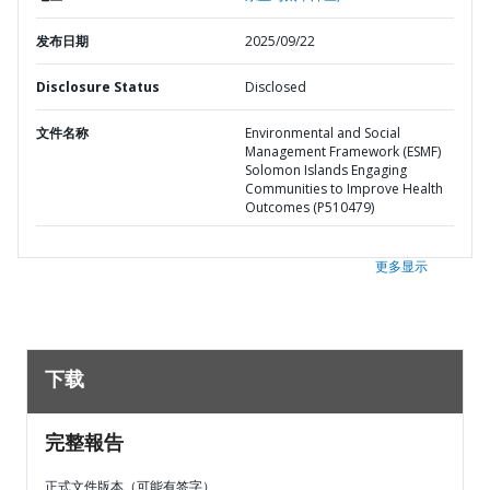
发布日期
2025/09/22
Disclosure Status
Disclosed
文件名称
Environmental and Social
Management Framework (ESMF)
Solomon Islands Engaging
Communities to Improve Health
Outcomes (P510479)
更多显示
下载
完整報告
正式文件版本（可能有签字）