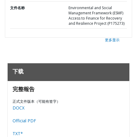
文件名称
Environmental and Social
Management Framework (ESMF)
Access to Finance for Recovery
and Resilience Project (P175273)
更多显示
下载
完整報告
正式文件版本（可能有签字）
DOCX
Official PDF
TXT*