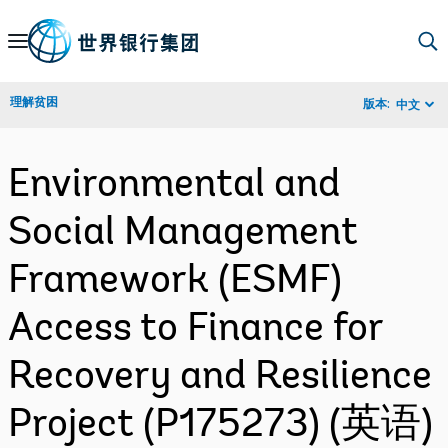
Skip
to
Main
理解贫困
版本:
中文
Navigation
Environmental and
Social Management
Framework (ESMF)
Access to Finance for
Recovery and Resilience
Project (P175273) (英语)