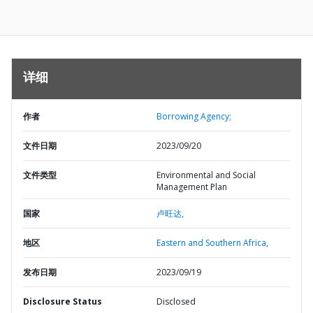
详细
作者
Borrowing Agency;
文件日期
2023/09/20
文件类型
Environmental and Social
Management Plan
国家
卢旺达,
地区
Eastern and Southern Africa,
发布日期
2023/09/19
Disclosure Status
Disclosed