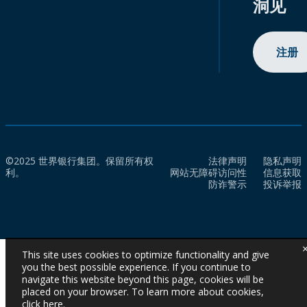
洞见
注册
©2025 世界银行集团。保留所有权
法律声明
隐私声明
利。
网站无障碍访问性
信息获取
防诈警示
投诉举报
This site uses cookies to optimize functionality and give
you the best possible experience. If you continue to
navigate this website beyond this page, cookies will be
placed on your browser. To learn more about cookies,
click here
.