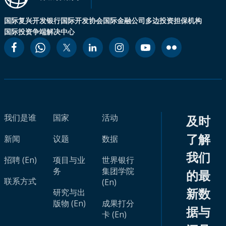
国际复兴开发银行
国际开发协会
国际金融公司
多边投资担保机构
国际投资争端解决中心
我们是谁
国家
活动
及时
了解
新闻
议题
数据
我们
招聘 (En)
项目与业
世界银行
务
集团学院
的最
联系方式
(En)
新数
研究与出
版物 (En)
成果打分
据与
卡 (En)