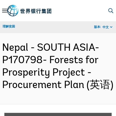
Skip
to
Main
理解贫困
版本:
中文
Navigation
Nepal - SOUTH ASIA-
P170798- Forests for
Prosperity Project -
Procurement Plan (英语)