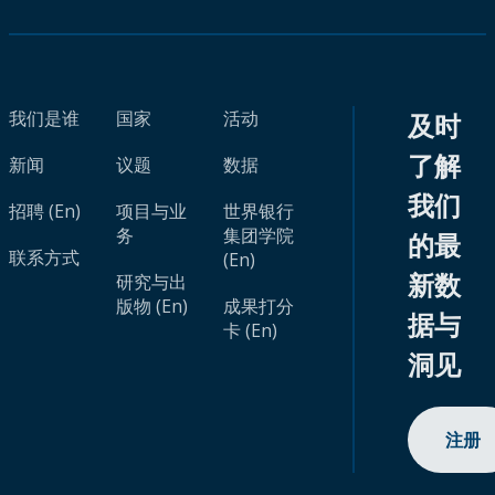
我们是谁
国家
活动
及时
了解
新闻
议题
数据
我们
招聘 (En)
项目与业
世界银行
务
集团学院
的最
联系方式
(En)
新数
研究与出
版物 (En)
成果打分
据与
卡 (En)
洞见
注册