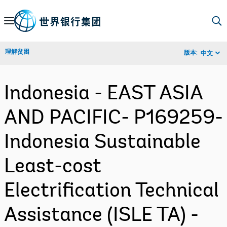
Skip
to
Main
理解贫困
版本:
中文
Navigation
Indonesia - EAST ASIA
AND PACIFIC- P169259-
Indonesia Sustainable
Least-cost
Electrification Technical
Assistance (ISLE TA) -