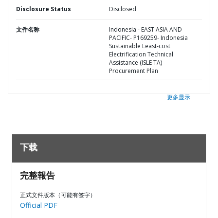
Disclosure Status
Disclosed
文件名称
Indonesia - EAST ASIA AND
PACIFIC- P169259- Indonesia
Sustainable Least-cost
Electrification Technical
Assistance (ISLE TA) -
Procurement Plan
更多显示
下载
完整報告
正式文件版本（可能有签字）
Official PDF