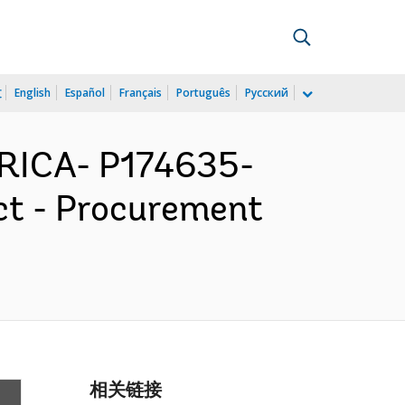
文
English
Español
Français
Português
Русский
RICA- P174635-
ct - Procurement
相关链接