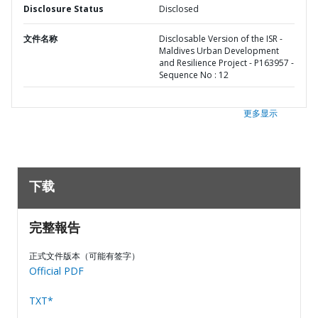
Disclosure Status
Disclosed
文件名称
Disclosable Version of the ISR -
Maldives Urban Development
and Resilience Project - P163957 -
Sequence No : 12
更多显示
下载
完整報告
正式文件版本（可能有签字）
Official PDF
TXT*