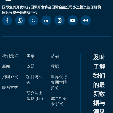
国际复兴开发银行
国际开发协会
国际金融公司
多边投资担保机构
国际投资争端解决中心
我们是谁
国家
活动
及时
了解
新闻
议题
数据
我们
招聘 (En)
项目与业
世界银行
务
集团学院
的最
联系方式
(En)
新数
研究与出
版物 (En)
成果打分
据与
卡 (En)
洞见