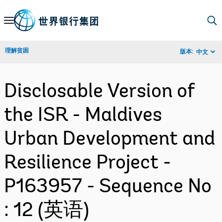
Skip
to
Main
理解贫困
版本:
中文
Navigation
Disclosable Version of
the ISR - Maldives
Urban Development and
Resilience Project -
P163957 - Sequence No
: 12 (英语)