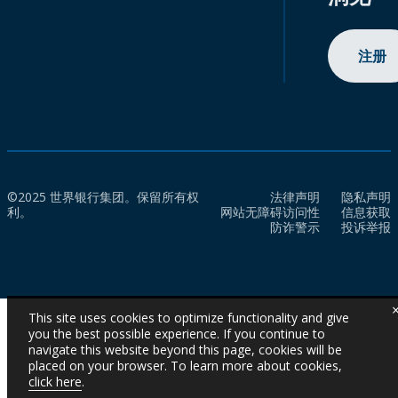
注册
©2025 世界银行集团。保留所有权
法律声明
隐私声明
利。
网站无障碍访问性
信息获取
防诈警示
投诉举报
This site uses cookies to optimize functionality and give
you the best possible experience. If you continue to
navigate this website beyond this page, cookies will be
placed on your browser. To learn more about cookies,
click here
.