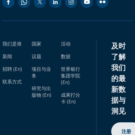
我们是谁
国家
活动
及时
了解
新闻
议题
数据
我们
招聘 (En)
项目与业
世界银行
务
集团学院
的最
联系方式
(En)
新数
研究与出
版物 (En)
成果打分
据与
卡 (En)
洞见
注册