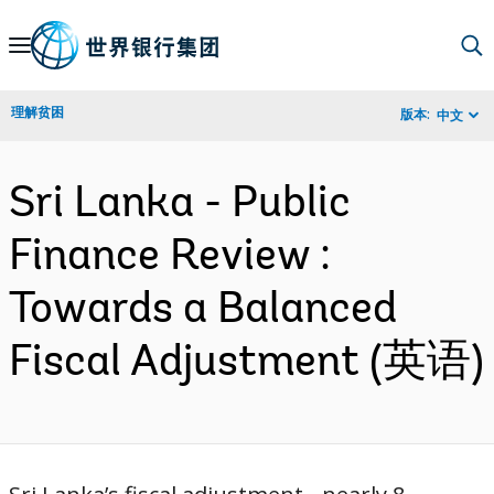
Skip
to
Main
理解贫困
版本:
中文
Navigation
Sri Lanka - Public
Finance Review :
Towards a Balanced
Fiscal Adjustment (英语)