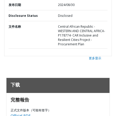
发布日期
2024/08/30
Disclosure Status
Disclosed
文件名称
Central African Republic -
WESTERN AND CENTRAL AFRICA-
P178774- CAR Inclusive and
Resilient Cities Project -
Procurement Plan
更多显示
下载
完整報告
正式文件版本（可能有签字）
Official PDF