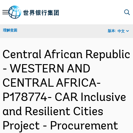
Skip
to
Main
理解贫困
版本:
中文
Navigation
Central African Republic
- WESTERN AND
CENTRAL AFRICA-
P178774- CAR Inclusive
and Resilient Cities
Project - Procurement