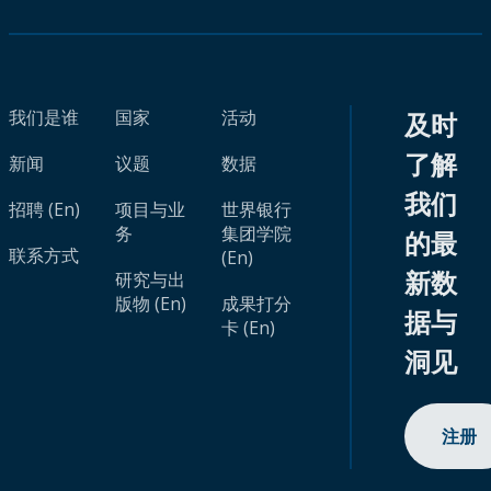
我们是谁
国家
活动
及时
了解
新闻
议题
数据
我们
招聘 (En)
项目与业
世界银行
务
集团学院
的最
联系方式
(En)
新数
研究与出
版物 (En)
成果打分
据与
卡 (En)
洞见
注册