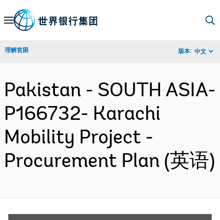
Skip
to
Main
理解贫困
版本:
中文
Navigation
Pakistan - SOUTH ASIA-
P166732- Karachi
Mobility Project -
Procurement Plan (英语)