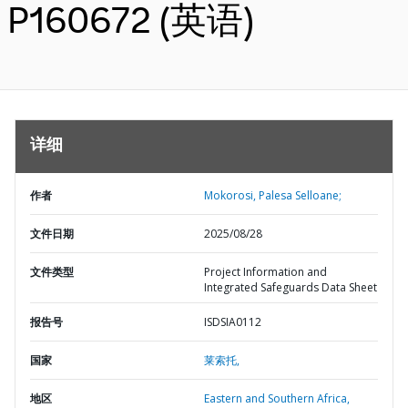
P160672 (英语)
详细
作者
Mokorosi, Palesa Selloane;
文件日期
2025/08/28
文件类型
Project Information and
Integrated Safeguards Data Sheet
报告号
ISDSIA0112
国家
莱索托,
地区
Eastern and Southern Africa,