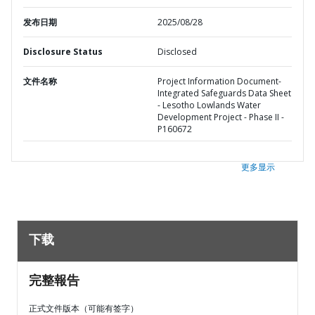
发布日期
2025/08/28
Disclosure Status
Disclosed
文件名称
Project Information Document-
Integrated Safeguards Data Sheet
- Lesotho Lowlands Water
Development Project - Phase II -
P160672
更多显示
下载
完整報告
正式文件版本（可能有签字）