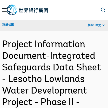
Skip
to
Main
理解贫困
版本:
中文
Navigation
Project Information
Document-Integrated
Safeguards Data Sheet
- Lesotho Lowlands
Water Development
Project - Phase II -