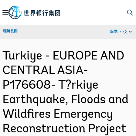
Skip
to
Main
理解贫困
版本:
中文
Navigation
Turkiye - EUROPE AND
CENTRAL ASIA-
P176608- T?rkiye
Earthquake, Floods and
Wildfires Emergency
Reconstruction Project