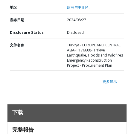
地区
欧洲与中亚区,
发布日期
2024/08/27
Disclosure Status
Disclosed
文件名称
Turkiye - EUROPE AND CENTRAL
ASIA- P176608- T?rkiye
Earthquake, Floods and Wildfires
Emergency Reconstruction
Project - Procurement Plan
更多显示
下载
完整報告