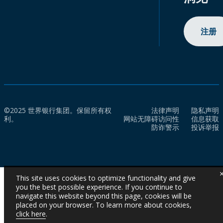
注册
©2025 世界银行集团。保留所有权
法律声明
隐私声明
利。
网站无障碍访问性
信息获取
防诈警示
投诉举报
This site uses cookies to optimize functionality and give
you the best possible experience. If you continue to
navigate this website beyond this page, cookies will be
placed on your browser. To learn more about cookies,
click here
.