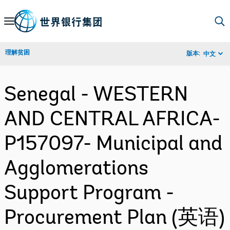
Skip
to
Main
理解贫困
版本:
中文
Navigation
Senegal - WESTERN
AND CENTRAL AFRICA-
P157097- Municipal and
Agglomerations
Support Program -
Procurement Plan (英语)