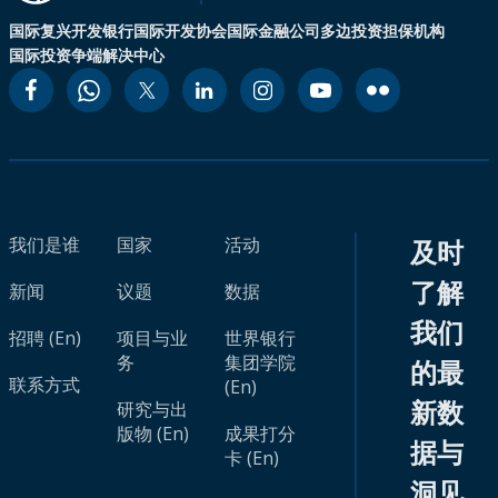
国际复兴开发银行
国际开发协会
国际金融公司
多边投资担保机构
国际投资争端解决中心
我们是谁
国家
活动
及时
了解
新闻
议题
数据
我们
招聘 (En)
项目与业
世界银行
务
集团学院
的最
联系方式
(En)
新数
研究与出
版物 (En)
成果打分
据与
卡 (En)
洞见