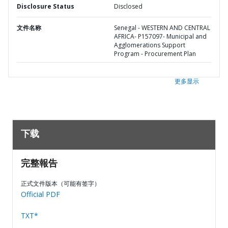
Disclosure Status
Disclosed
文件名称
Senegal - WESTERN AND CENTRAL
AFRICA- P157097- Municipal and
Agglomerations Support
Program - Procurement Plan
更多显示
下载
完整報告
正式文件版本（可能有签字）
Official PDF
TXT*