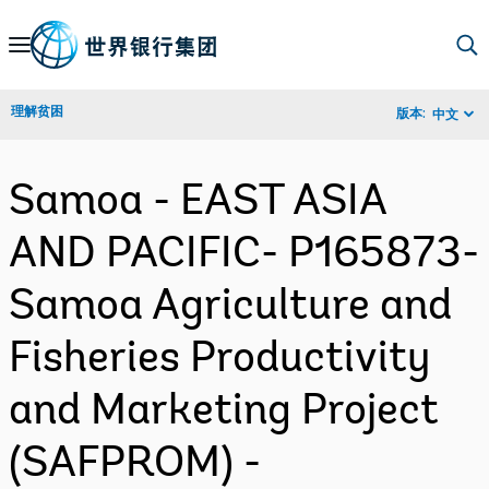
Skip
to
Main
理解贫困
版本:
中文
Navigation
Samoa - EAST ASIA
AND PACIFIC- P165873-
Samoa Agriculture and
Fisheries Productivity
and Marketing Project
(SAFPROM) -