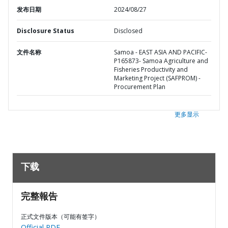
发布日期
2024/08/27
Disclosure Status
Disclosed
文件名称
Samoa - EAST ASIA AND PACIFIC-
P165873- Samoa Agriculture and
Fisheries Productivity and
Marketing Project (SAFPROM) -
Procurement Plan
更多显示
下载
完整報告
正式文件版本（可能有签字）
Official PDF