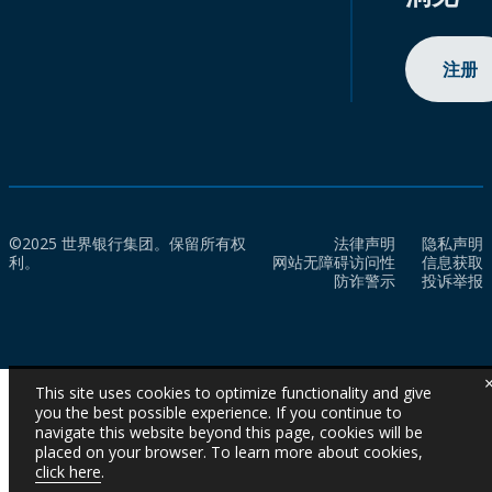
注册
©2025 世界银行集团。保留所有权
法律声明
隐私声明
利。
网站无障碍访问性
信息获取
防诈警示
投诉举报
This site uses cookies to optimize functionality and give
you the best possible experience. If you continue to
navigate this website beyond this page, cookies will be
placed on your browser. To learn more about cookies,
click here
.