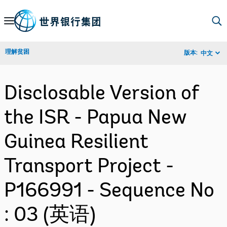
Skip
to
Main
理解贫困
版本:
中文
Navigation
Disclosable Version of
the ISR - Papua New
Guinea Resilient
Transport Project -
P166991 - Sequence No
: 03 (英语)