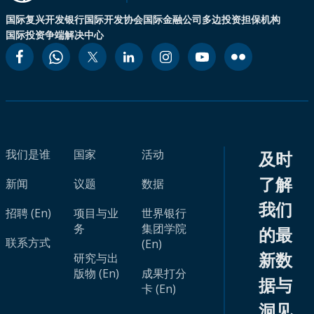
国际复兴开发银行
国际开发协会
国际金融公司
多边投资担保机构
国际投资争端解决中心
我们是谁
国家
活动
及时
了解
新闻
议题
数据
我们
招聘 (En)
项目与业
世界银行
务
集团学院
的最
联系方式
(En)
新数
研究与出
版物 (En)
成果打分
据与
卡 (En)
洞见