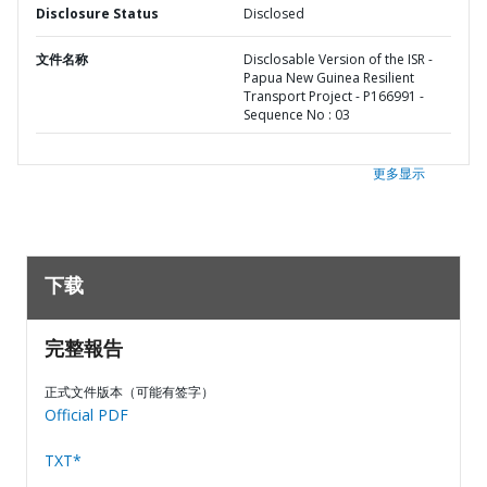
Disclosure Status
Disclosed
文件名称
Disclosable Version of the ISR -
Papua New Guinea Resilient
Transport Project - P166991 -
Sequence No : 03
更多显示
下载
完整報告
正式文件版本（可能有签字）
Official PDF
TXT*