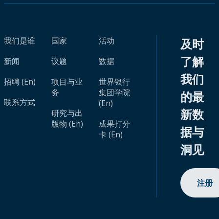
我们是谁
国家
活动
及时
了解
新闻
议题
数据
我们
招聘 (En)
项目与业
世界银行
务
集团学院
的最
联系方式
(En)
新数
研究与出
版物 (En)
成果打分
据与
卡 (En)
洞见
注册