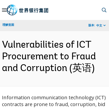
Skip
to
Main
理解贫困
版本:
中文
Navigation
Vulnerabilities of ICT
Procurement to Fraud
and Corruption (英语)
Information communication technology (ICT)
contracts are prone to fraud, corruption, bid