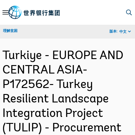
Skip
to
Main
理解贫困
版本:
中文
Navigation
Turkiye - EUROPE AND
CENTRAL ASIA-
P172562- Turkey
Resilient Landscape
Integration Project
(TULIP) - Procurement