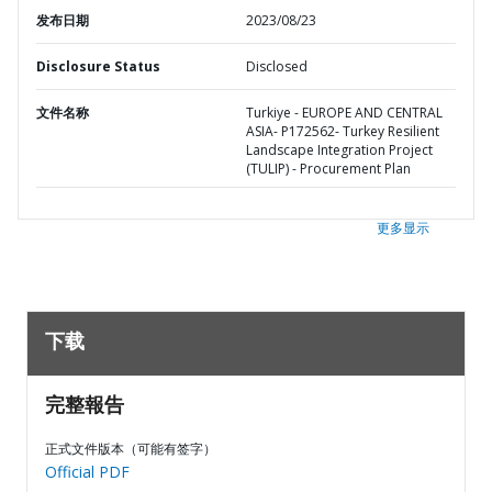
发布日期
2023/08/23
Disclosure Status
Disclosed
文件名称
Turkiye - EUROPE AND CENTRAL
ASIA- P172562- Turkey Resilient
Landscape Integration Project
(TULIP) - Procurement Plan
更多显示
下载
完整報告
正式文件版本（可能有签字）
Official PDF