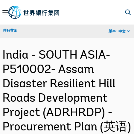
Skip
to
Main
理解贫困
版本:
中文
Navigation
India - SOUTH ASIA-
P510002- Assam
Disaster Resilient Hill
Roads Development
Project (ADRHRDP) -
Procurement Plan (英语)