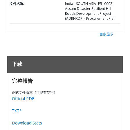
文件名称
India - SOUTH ASIA- P510002-
Assam Disaster Resilient Hill
Roads Development Project
(ADRHRDP) - Procurement Plan
更多显示
下载
完整報告
正式文件版本（可能有签字）
Official PDF
TXT*
Download Stats