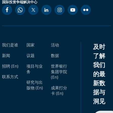
国际投资争端解决中心
我们是谁
国家
活动
及时
了解
新闻
议题
数据
我们
招聘 (En)
项目与业
世界银行
务
集团学院
的最
联系方式
(En)
新数
研究与出
版物 (En)
成果打分
据与
卡 (En)
洞见