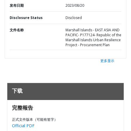
发布日期
2023/08/20
Disclosure Status
Disclosed
文件名称
Marshall Islands - EAST ASIA AND
PACIFIC- P177124- Republic of the
Marshall Islands Urban Resilience
Project - Procurement Plan
更多显示
下载
完整報告
正式文件版本（可能有签字）
Official PDF