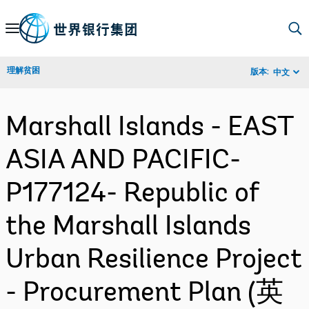
Skip
to
Main
理解贫困
版本:
中文
Navigation
Marshall Islands - EAST
ASIA AND PACIFIC-
P177124- Republic of
the Marshall Islands
Urban Resilience Project
- Procurement Plan (英