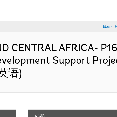
版本:
中
ND CENTRAL AFRICA- P16
evelopment Support Proje
 (英语)