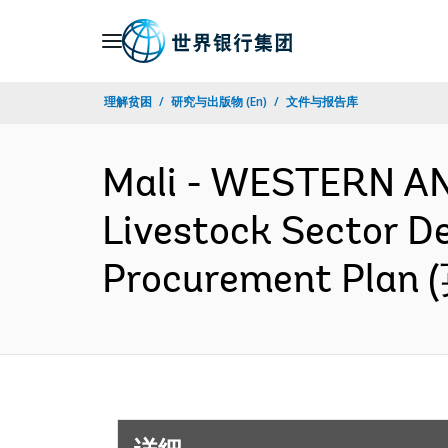
Skip
to
Main
理解贫困
研究与出版物 (En)
文件与报告库
Navigation
Mali - WESTERN A
Livestock Sector D
Procurement Plan