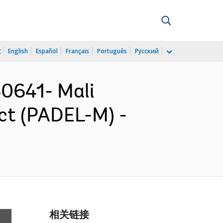
文
English
Español
Français
Português
Русский
0641- Mali
ct (PADEL-M) -
相关链接