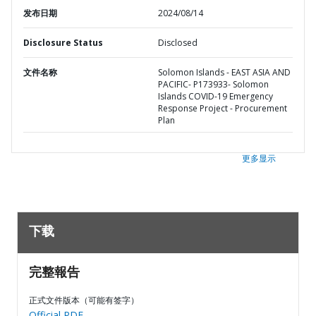
发布日期
2024/08/14
Disclosure Status
Disclosed
文件名称
Solomon Islands - EAST ASIA AND
PACIFIC- P173933- Solomon
Islands COVID-19 Emergency
Response Project - Procurement
Plan
更多显示
下载
完整報告
正式文件版本（可能有签字）
Official PDF