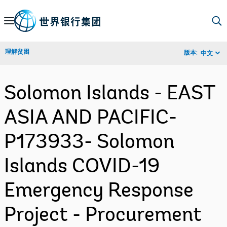
Skip
to
Main
理解贫困
版本:
中文
Navigation
Solomon Islands - EAST
ASIA AND PACIFIC-
P173933- Solomon
Islands COVID-19
Emergency Response
Project - Procurement