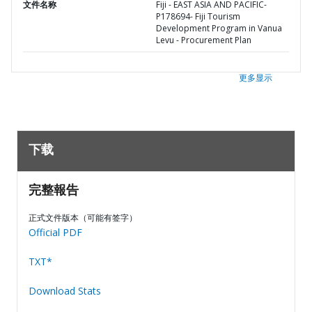
文件名称
Fiji - EAST ASIA AND PACIFIC-
P178694- Fiji Tourism
Development Program in Vanua
Levu - Procurement Plan
更多显示
下载
完整報告
正式文件版本（可能有签字）
Official PDF
TXT*
Download Stats