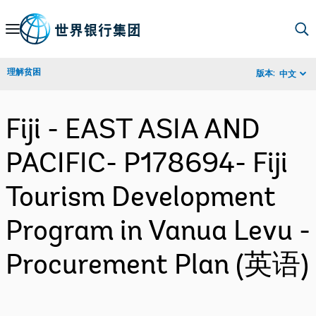
Skip
to
Main
理解贫困
版本:
中文
Navigation
Fiji - EAST ASIA AND
PACIFIC- P178694- Fiji
Tourism Development
Program in Vanua Levu -
Procurement Plan (英语)