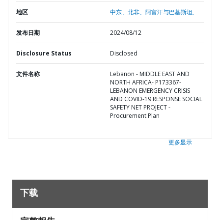
地区
中东、北非、阿富汗与巴基斯坦,
发布日期
2024/08/12
Disclosure Status
Disclosed
文件名称
Lebanon - MIDDLE EAST AND
NORTH AFRICA- P173367-
LEBANON EMERGENCY CRISIS
AND COVID-19 RESPONSE SOCIAL
SAFETY NET PROJECT -
Procurement Plan
更多显示
下载