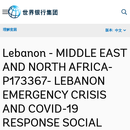
Skip
to
Main
理解贫困
版本:
中文
Navigation
Lebanon - MIDDLE EAST
AND NORTH AFRICA-
P173367- LEBANON
EMERGENCY CRISIS
AND COVID-19
RESPONSE SOCIAL