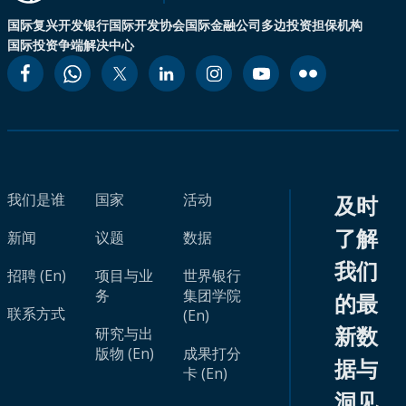
国际复兴开发银行
国际开发协会
国际金融公司
多边投资担保机构
国际投资争端解决中心
我们是谁
国家
活动
及时
了解
新闻
议题
数据
我们
招聘 (En)
项目与业
世界银行
务
集团学院
的最
联系方式
(En)
新数
研究与出
版物 (En)
成果打分
据与
卡 (En)
洞见