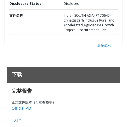
Disclosure Status
Disclosed
文件名称
India - SOUTH ASIA- P170645-
Chhattisgarh Inclusive Rural and
Accelerated Agriculture Growth
Project - Procurement Plan
更多显示
下载
完整報告
正式文件版本（可能有签字）
Official PDF
TXT*