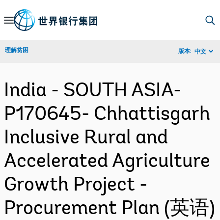
Skip
to
Main
理解贫困
版本:
中文
Navigation
India - SOUTH ASIA-
P170645- Chhattisgarh
Inclusive Rural and
Accelerated Agriculture
Growth Project -
Procurement Plan (英语)