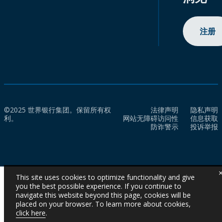
注册
©2025 世界银行集团。保留所有权
法律声明
隐私声明
利。
网站无障碍访问性
信息获取
防诈警示
投诉举报
This site uses cookies to optimize functionality and give
you the best possible experience. If you continue to
navigate this website beyond this page, cookies will be
placed on your browser. To learn more about cookies,
click here
.