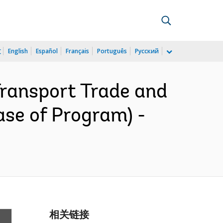
文
English
Español
Français
Português
Русский
 Transport Trade and
ase of Program) -
相关链接