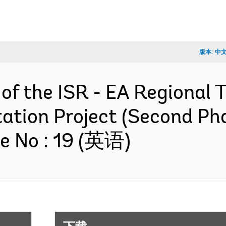
版本:
中
 of the ISR - EA Regional
ation Project (Second Ph
e No : 19 (英语)