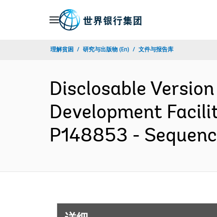
Skip
to
Main
理解贫困
研究与出版物 (En)
文件与报告库
Navigation
Disclosable Version
Development Facilit
P148853 - Sequenc