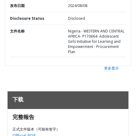
发布日期
2024/08/08
Disclosure Status
Disclosed
文件名称
Nigeria - WESTERN AND CENTRAL
AFRICA- P170664- Adolescent
Girls Initiative for Learning and
Empowerment - Procurement
Plan
更多显示
下载
完整報告
正式文件版本（可能有签字）
Official PDF