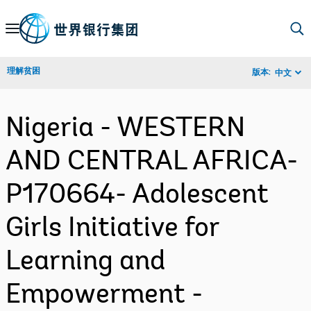
Skip
to
Main
理解贫困
版本:
中文
Navigation
Nigeria - WESTERN
AND CENTRAL AFRICA-
P170664- Adolescent
Girls Initiative for
Learning and
Empowerment -