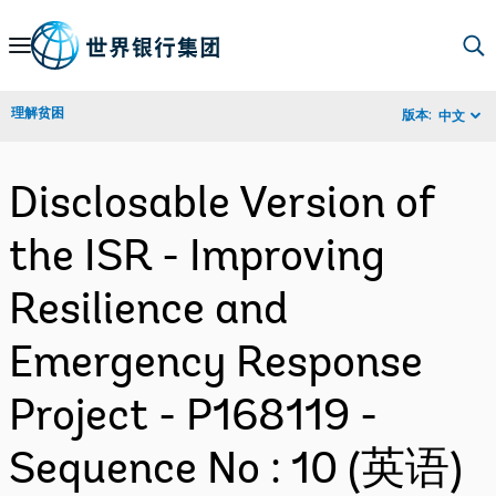
Skip
to
Main
理解贫困
版本:
中文
Navigation
Disclosable Version of
the ISR - Improving
Resilience and
Emergency Response
Project - P168119 -
Sequence No : 10 (英语)