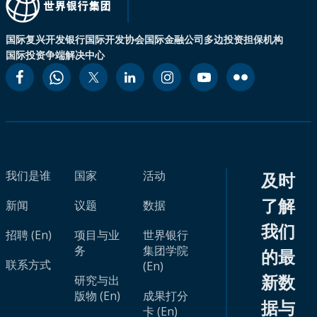
国际复兴开发银行
国际开发协会
国际金融公司
多边投资担保机构
国际投资争端解决中心
我们是谁
国家
活动
及时
了解
新闻
议题
数据
我们
招聘 (En)
项目与业
世界银行
务
集团学院
的最
联系方式
(En)
新数
研究与出
版物 (En)
成果打分
据与
卡 (En)